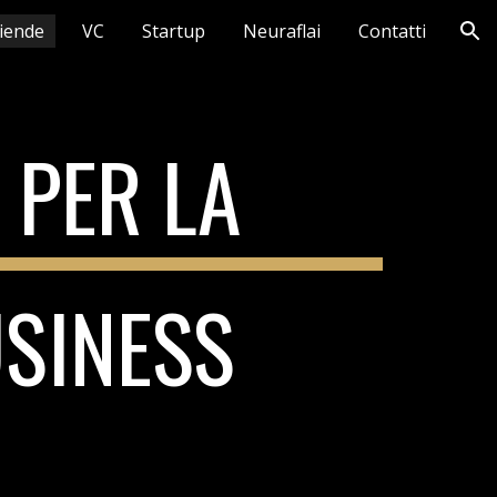
iende
VC
Startup
Neuraflai
Contatti
ion
 PER LA
USINESS